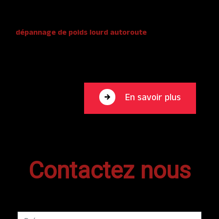
votre disposition pour vous transmettre les
renseignements nécessaires à votre projet de
dépannage de poids lourd autoroute
. Notre métier
est avant tout notre passion et le partager avec vous
renforce encore plus notre désir de réussir. Toute notre
équipe est qualifiée et travaille avec propreté et rigueur.
En savoir plus
Contactez nous