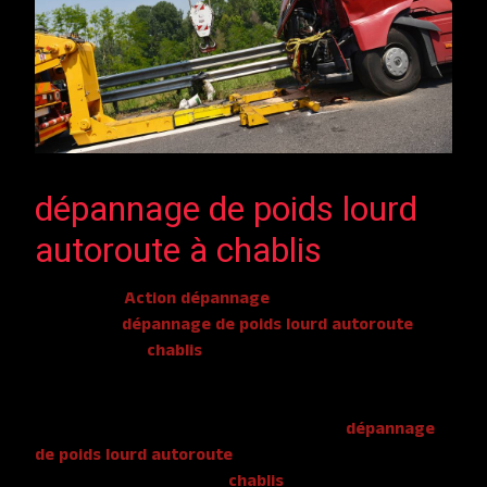
dépannage de poids lourd
autoroute à chablis
L’entreprise
Action dépannage
vous propose ses
services en
dépannage de poids lourd autoroute
, si
vous habitez à
chablis
. Entreprise usant d’une
expérience et d’un savoir-faire de qualité, nous mettons
tout en oeuvre pour vous satisfaire. Nous vous
accompagnons ainsi dans votre projet de
dépannage
de poids lourd autoroute
et sommes à l’écoute de vos
besoins. Si vous habitez à
chablis
, nous sommes à